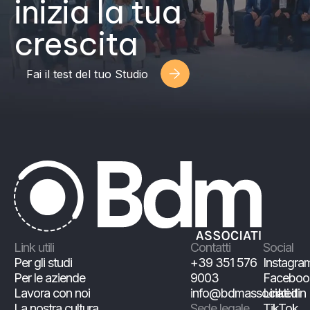
inizia la tua
crescita
Fai il test del tuo Studio
Link utili
Contatti
Social
Per gli studi
+39 351 576
Instagra
Per le aziende
9003
Faceboo
Lavora con noi
info@bdmassociati.it
Linkedin
La nostra cultura
Sede legale
TikTok