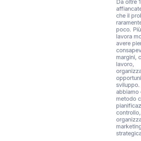
Da oltre 
affianca
che il pr
raramente
poco. Più
lavora mo
avere pie
consapev
margini, c
lavoro,
organizz
opportuni
sviluppo.
abbiamo c
metodo c
pianifica
controllo,
organizz
marketing
strategic