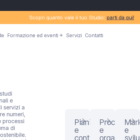
Scopri quanto vale il tuo Studio:
parti da qui!
de
Formazione ed eventi
Servizi
Contatti
studi
nali e
 servizi a
re numeri,
Pianificazione
Procedure
Mark
 processi
tema di
e
e
e
ostenibile.
controllo
organizzaz
svil