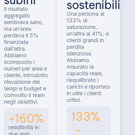
sostenibili
à
Il risultato
Una persona al
aggregato
133% di
sembrava sano,
saturazione,
ma un’area
un’altra al 41%, e
perdeva il 5%
clienti grandi in
finanziata
perdita
dall’altra.
silenziosa.
Abbiamo
Abbiamo
scomposto i
misurato la
numeri per area e
capacità reale,
cliente, introdotto
riequilibrato i
rilevazione dei
carichi e riportato
tempi e budget e
in utile i clienti
coinvolto il team
critici.
negli obiettivi.
133%
+160%
→
redditività in
due anni