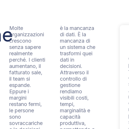
ne
Molte
è la mancanza
organizzazioni
di dati. È la
crescono
mancanza di
senza sapere
un sistema che
realmente
trasformi quei
perché. I clienti
dati in
aumentano, il
decisioni.
fatturato sale,
Attraverso il
il team si
controllo di
espande.
gestione
Eppure i
rendiamo
margini
visibili costi,
restano fermi,
tempi,
le persone
marginalità e
sono
capacità
sovraccariche
produttiva,