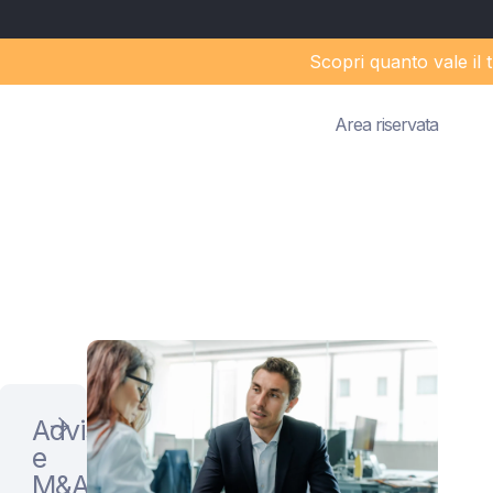
Scopri quanto vale il tuo St
Area riservata
eting
Advisory
e
ione
uppo
M&A