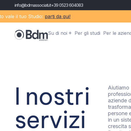
info@bdmassociati.it
+39 0523 604083
 il tuo Studio:
parti da qui!
Su di noi
Per gli studi
Per le azien
I nostri
Aiutiamo 
professio
aziende di
trasforma
servizi
persone e
in un sis
crescita s