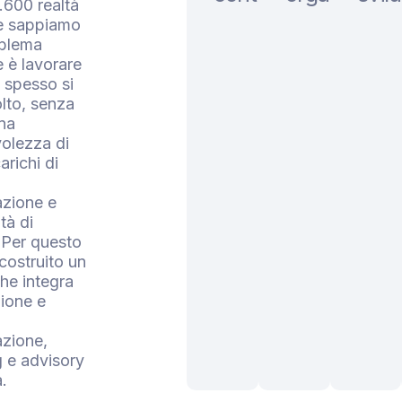
1.600 realtà
te sappiamo
oblema
 è lavorare
 spesso si
lto, senza
na
olezza di
arichi di
azione e
tà di
 Per questo
ostruito un
he integra
zione e
azione,
 e advisory
a.