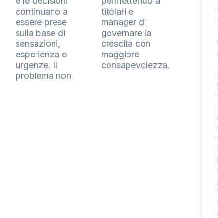
e le decisioni
permettendo a
continuano a
titolari e
essere prese
manager di
sulla base di
governare la
sensazioni,
crescita con
esperienza o
maggiore
urgenze. Il
consapevolezza.
problema non