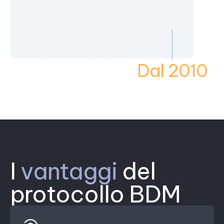
0
Dal 2010
I
vantaggi
del
protocollo BDM