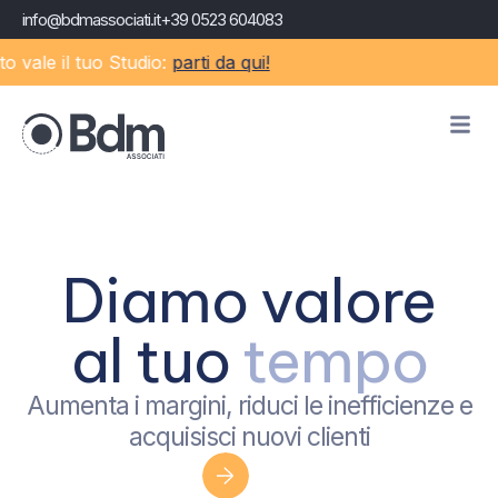
info@bdmassociati.it
+39 0523 604083
il tuo Studio:
parti da qui!
Diamo valore
al tuo
tempo
Aumenta i margini, riduci le inefficienze e
acquisisci nuovi clienti
Sono uno studio