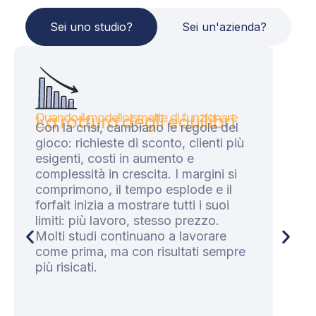
Sei uno studio?
Sei un'azienda?
La rottura degli equilibri
Quando il modello smette di funzionare
Con la crisi, cambiano le regole del
gioco: richieste di sconto, clienti più
esigenti, costi in aumento e
complessità in crescita. I margini si
comprimono, il tempo esplode e il
forfait inizia a mostrare tutti i suoi
limiti: più lavoro, stesso prezzo.
Molti studi continuano a lavorare
come prima, ma con risultati sempre
più risicati.