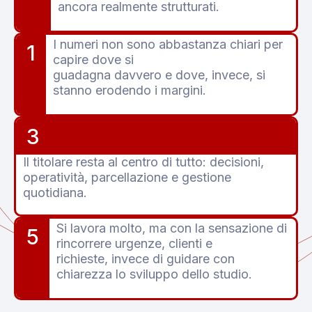
ancora realmente strutturati.
I numeri non sono abbastanza chiari per
1
capire dove si
guadagna davvero e dove, invece, si
stanno erodendo i margini.
3
Il titolare resta al centro di tutto: decisioni,
operatività, parcellazione e gestione
quotidiana.
Si lavora molto, ma con la sensazione di
5
rincorrere urgenze, clienti e
richieste, invece di guidare con
chiarezza lo sviluppo dello studio.