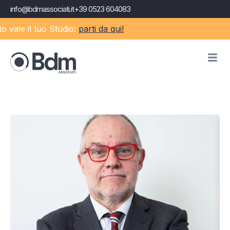
info@bdmassociati.it
+39 0523 604083
e il tuo Studio:
parti da qui!