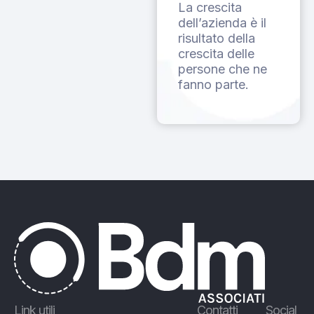
La crescita
dell’azienda è il
risultato della
crescita delle
persone che ne
fanno parte.
Link utili
Contatti
Social