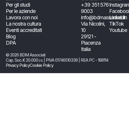
Per gli studi
+39 351 576
Instagra
Per le aziende
9003
Faceboo
Lavora con noi
info@bdmassociati.it
Linkedin
La nostra cultura
Via Nicolini,
TikTok
Eventi accreditati
10
Youtube
Blog
29121 -
DPA
Piacenza
Italia
© 2026 BDM Associati
Cap. Soc.€ 20.000 i.v. | PIVA 01746510336 | REA PC - 188114
Privacy Policy
Cookie Policy