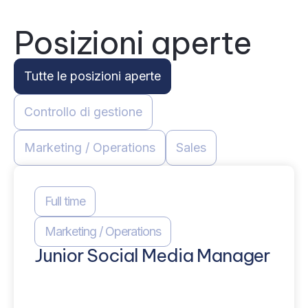
Posizioni aperte
Tutte le posizioni aperte
Controllo di gestione
Marketing / Operations
Sales
Full time
Marketing / Operations
Junior Social Media Manager
Hai un
uno sp
necess
conten