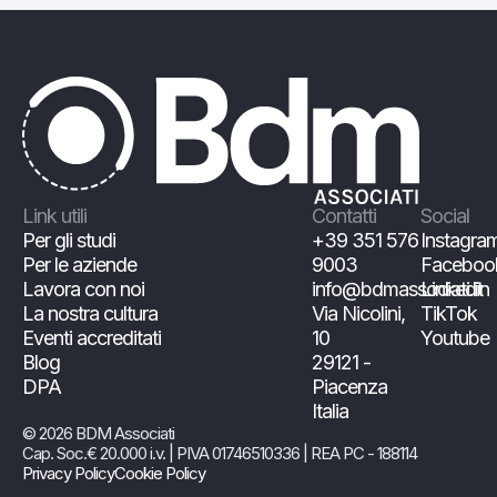
Link utili
Contatti
Social
Per gli studi
+39 351 576
Instagra
Per le aziende
9003
Faceboo
Lavora con noi
info@bdmassociati.it
Linkedin
La nostra cultura
Via Nicolini,
TikTok
Eventi accreditati
10
Youtube
Blog
29121 -
DPA
Piacenza
Italia
© 2026 BDM Associati
Cap. Soc.€ 20.000 i.v. | PIVA 01746510336 | REA PC - 188114
Privacy Policy
Cookie Policy