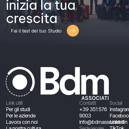
inizia la tua
crescita
Fai il test del tuo Studio
Link utili
Contatti
Social
Per gli studi
+39 351 576
Instagra
Per le aziende
9003
Faceboo
Lavora con noi
info@bdmassociati.it
Linkedin
La nostra cultura
Sede legale
TikTok