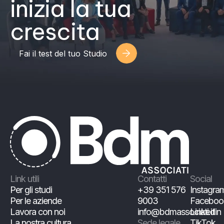
inizia la tua
crescita
Fai il test del tuo Studio
Link utili
Contatti
Social
Per gli studi
+39 351 576
Instagra
Per le aziende
9003
Faceboo
Lavora con noi
info@bdmassociati.it
Linkedin
La nostra cultura
Sede legale
TikTok