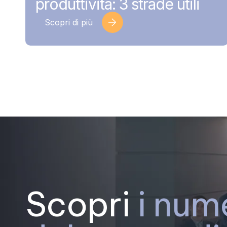
produttività: 3 strade utili
Scopri di più
Scopri
i num