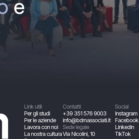
o
e
Link utili
Contatti
Social
Per gli studi
+39 351 576 9003
Instagram
Per le aziende
info@bdmassociati.it
Facebook
Lavora con noi
Sede legale
Linkedin
La nostra cultura
Via Nicolini, 10
TikTok