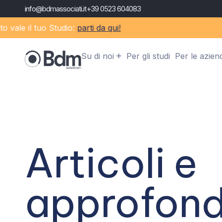
info@bdmassociati.it
+39 0523 604083
le il tuo Studio:
parti da qui!
Su di noi
Per gli studi
Per le azien
Articoli e
approfond