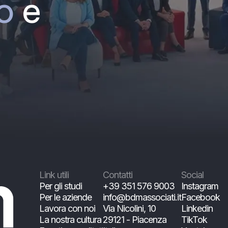
o
e
Link utili
Contatti
Social
Per gli studi
+39 351 576 9003
Instagram
Per le aziende
info@bdmassociati.it
Facebook
Lavora con noi
Via Nicolini, 10
Linkedin
La nostra cultura
29121 - Piacenza
TikTok