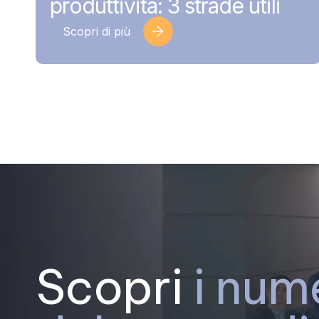
produttività: 3 strade utili
Scopri di più
Scopri
i num