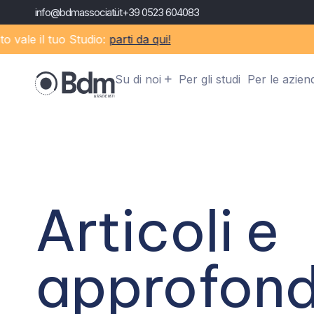
info@bdmassociati.it
+39 0523 604083
ale il tuo Studio:
parti da qui!
Su di noi
Per gli studi
Per le azien
Articoli e
approfond