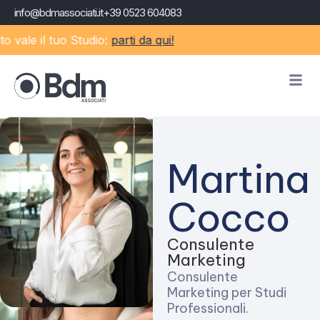
info@bdmassociati.it
+39 0523 604083
vale il tuo Studio:
parti da qui!
Martina
Cocco
Consulente
Marketing
Consulente
Marketing per Studi
Professionali.