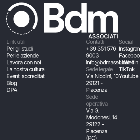
Link utili
Contatti
Social
Per gli studi
+39 351 576
Instagra
Per le aziende
9003
Faceboo
Lavora con noi
info@bdmassociati.it
Linkedin
La nostra cultura
Sede legale
TikTok
Eventi accreditati
Via Nicolini, 10
Youtube
Blog
29121 -
DPA
Piacenza
Sede
operativa
Via G.
Modonesi, 14
29122 -
Piacenza
(PC)