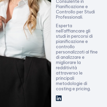
Consulente in
Pianificazione e
Controllo per Studi
Professionali.
Esperta
nell’affiancare gli
studi in percorsi di
pianificazione e
controllo
personalizzati al fine
di analizzare e
migliorare la
redditività
attraverso le
principali
metodologie di
costing e pricing.