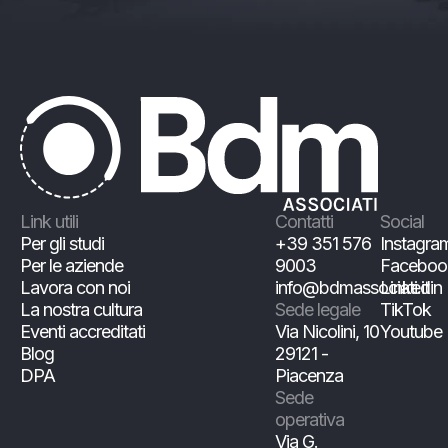
Link utili
Contatti
Social
Per gli studi
+39 351 576
Instagra
Per le aziende
9003
Faceboo
Lavora con noi
info@bdmassociati.it
Linkedin
La nostra cultura
Sede legale
TikTok
Eventi accreditati
Via Nicolini, 10
Youtube
Blog
29121 -
DPA
Piacenza
Sede
operativa
Via G.