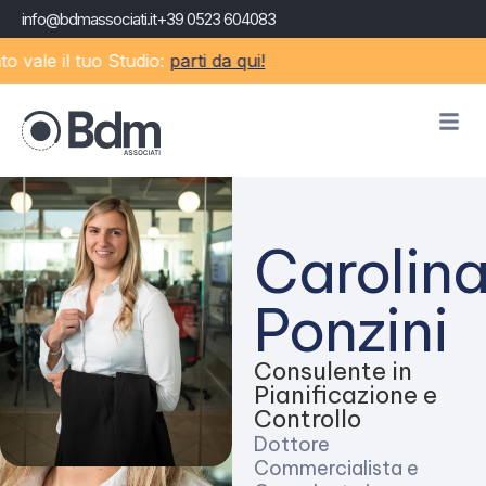
info@bdmassociati.it
+39 0523 604083
 vale il tuo Studio:
parti da qui!
Carolin
Ponzini
Consulente in
Pianificazione e
Controllo
Dottore
Commercialista e