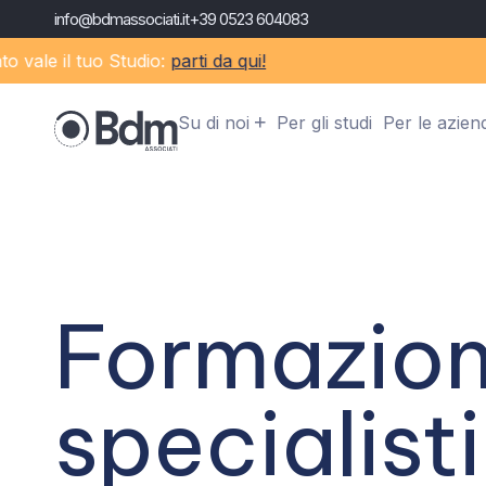
info@bdmassociati.it
+39 0523 604083
il tuo Studio:
parti da qui!
Su di noi
Per gli studi
Per le azien
Formazio
specialist