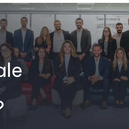
ale
?