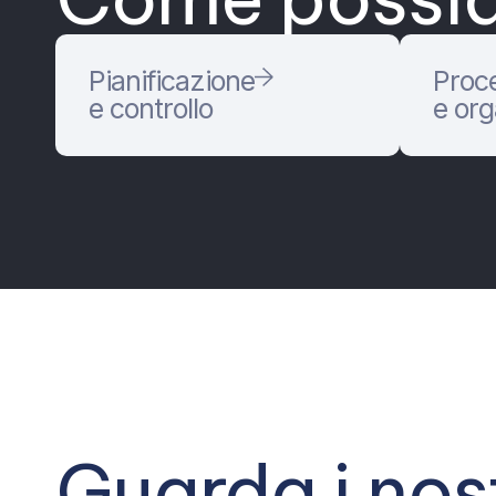
Pianificazione
Proc
e controllo
e or
Guarda i nos