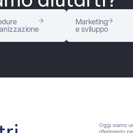
edure
Marketing
ganizzazione
e sviluppo
tri
Oggi siamo un
riferimento pe