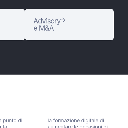
Advisory
e M&A
 punto di
la formazione digitale di
r la
aumentare le occasioni di