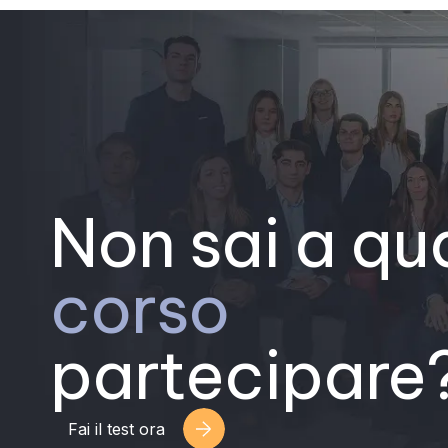
Non sai a qu
corso
partecipare
Fai il test ora