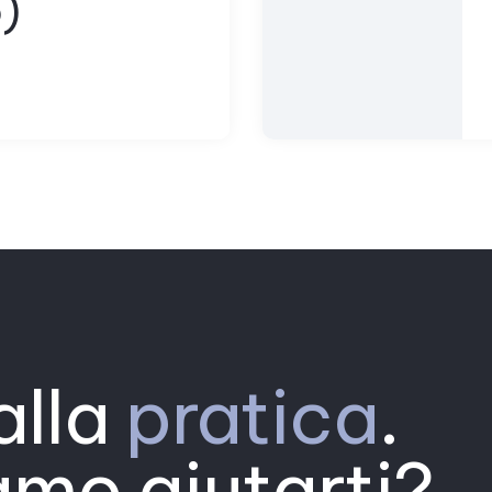
)
alla
pratica
.
mo aiutarti?