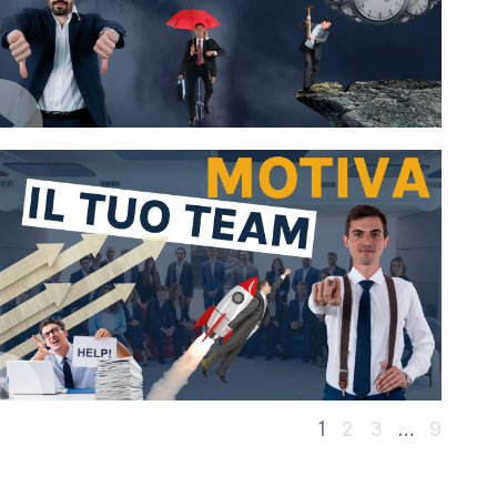
1
…
2
3
9