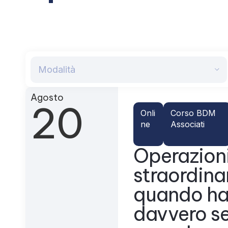
Modalità
Agosto
20
Onli
Corso BDM
ne
Associati
Operazion
straordina
quando h
davvero s