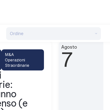
Ordine
Agosto
7
M&A
Operazioni
Straordinarie
i
rie:
anno
enso (e