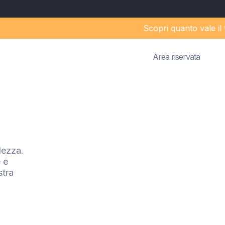
Scopri quanto vale il tuo St
Area riservata
lezza.
 e
stra