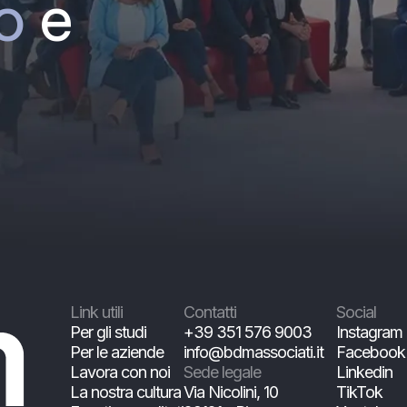
o
e
Link utili
Contatti
Social
Per gli studi
+39 351 576 9003
Instagram
Per le aziende
info@bdmassociati.it
Facebook
Lavora con noi
Sede legale
Linkedin
La nostra cultura
Via Nicolini, 10
TikTok