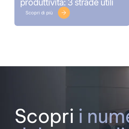
produttività: 3 strade utili
Scopri di più
Scopri
i num