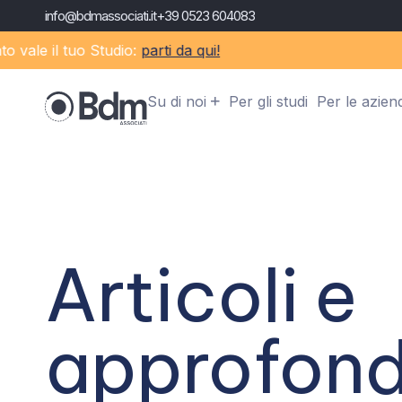
info@bdmassociati.it
+39 0523 604083
ale il tuo Studio:
parti da qui!
Su di noi
Per gli studi
Per le azien
Articoli e
approfond