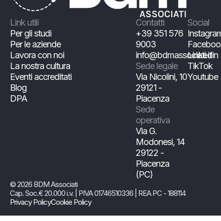
Link utili
Contatti
Social
Per gli studi
+39 351 576
Instagra
Per le aziende
9003
Faceboo
Lavora con noi
info@bdmassociati.it
Linkedin
La nostra cultura
Sede legale
TikTok
Eventi accreditati
Via Nicolini, 10
Youtube
Blog
29121 -
DPA
Piacenza
Sede
operativa
Via G.
Modonesi, 14
29122 -
Piacenza
(PC)
© 2026 BDM Associati
Cap. Soc.€ 20.000 i.v. | PIVA 01746510336 | REA PC - 188114
Privacy Policy
Cookie Policy