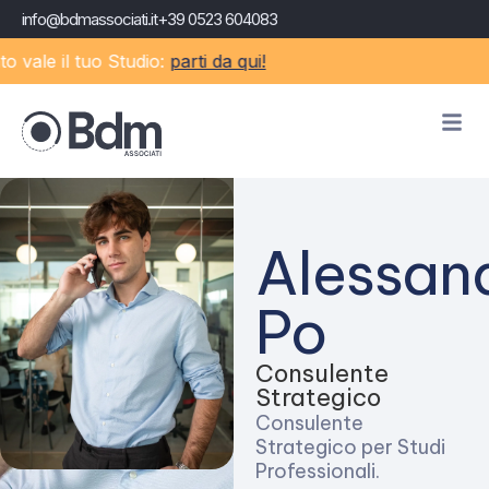
info@bdmassociati.it
+39 0523 604083
vale il tuo Studio:
parti da qui!
Alessan
Po
Consulente
Strategico
Consulente
Strategico per Studi
Professionali.