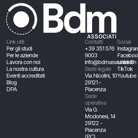
Link utili
Contatti
Social
Per gli studi
+39 351 576
Instagra
Per le aziende
9003
Faceboo
Lavora con noi
info@bdmassociati.it
Linkedin
La nostra cultura
Sede legale
TikTok
Eventi accreditati
Via Nicolini, 10
Youtube
Blog
29121 -
DPA
Piacenza
Sede
operativa
Via G.
Modonesi, 14
29122 -
Piacenza
(PC)