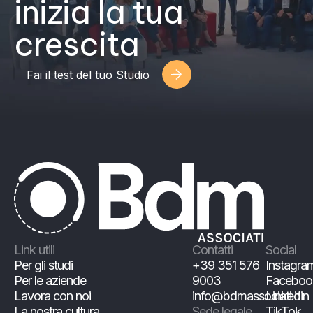
inizia la tua
crescita
Fai il test del tuo Studio
Link utili
Contatti
Social
Per gli studi
+39 351 576
Instagra
Per le aziende
9003
Faceboo
Lavora con noi
info@bdmassociati.it
Linkedin
La nostra cultura
Sede legale
TikTok