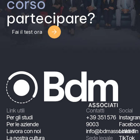
corso
partecipare?
Fai il test ora
Link utili
Contatti
Social
Per gli studi
+39 351 576
Instagra
Per le aziende
9003
Faceboo
Lavora con noi
info@bdmassociati.it
Linkedin
La nostra cultura
Sede legale
TikTok