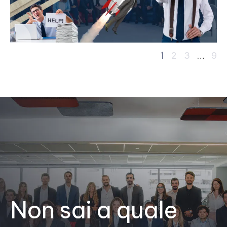
1
…
2
3
9
Non sai a quale