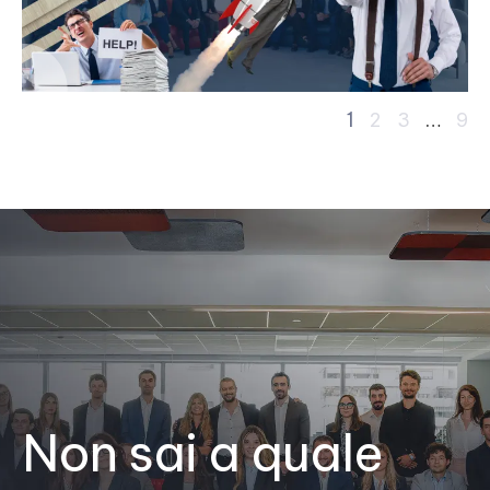
1
…
2
3
9
Non sai a quale