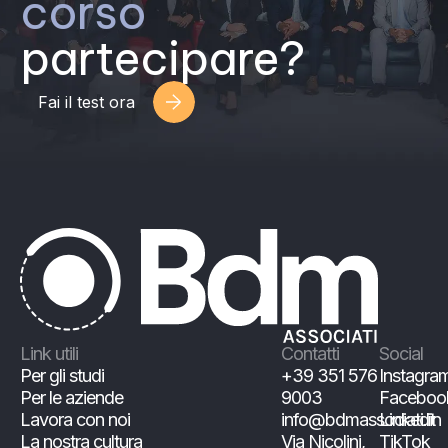
corso
partecipare?
Fai il test ora
Link utili
Contatti
Social
Per gli studi
+39 351 576
Instagra
Per le aziende
9003
Faceboo
Lavora con noi
info@bdmassociati.it
Linkedin
La nostra cultura
Via Nicolini,
TikTok