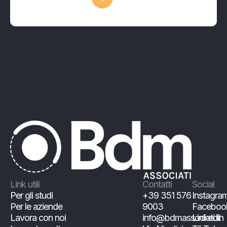
Link utili
Contatti
Social
Per gli studi
+39 351 576
Instagra
Per le aziende
9003
Faceboo
Lavora con noi
info@bdmassociati.it
Linkedin