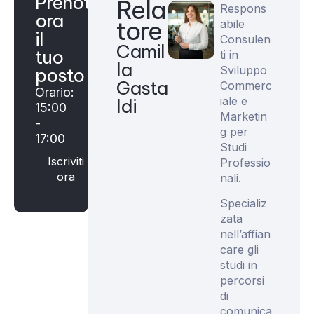
Prenota
Rela
Respons
ora
tore
abile
il
Consulen
Camil
tuo
ti in
la
Sviluppo
posto
Gasta
Commerc
Orario:
iale e
ldi
15:00
Marketin
-
g per
17:00
Studi
Iscriviti
Professio
ora
nali.
Specializ
zata
nell’affian
care gli
studi in
percorsi
di
comunica