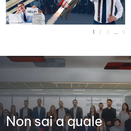
1
…
2
3
9
Non sai a quale