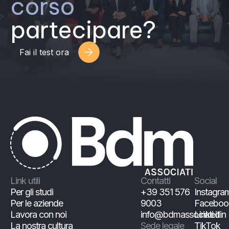
corso
partecipare?
Fai il test ora
Link utili
Contatti
Social
Per gli studi
+39 351 576
Instagra
Per le aziende
9003
Faceboo
Lavora con noi
info@bdmassociati.it
Linkedin
La nostra cultura
Sede legale
TikTok