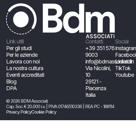
Link utili
Contatti
Social
Per gli studi
+39 351 576
Instagra
Per le aziende
9003
Faceboo
Lavora con noi
info@bdmassociati.it
Linkedin
La nostra cultura
Via Nicolini,
TikTok
Eventi accreditati
10
Youtube
Blog
29121 -
DPA
Piacenza
Italia
© 2026 BDM Associati
Cap. Soc.€ 20.000 i.v. | PIVA 01746510336 | REA PC - 188114
Privacy Policy
Cookie Policy