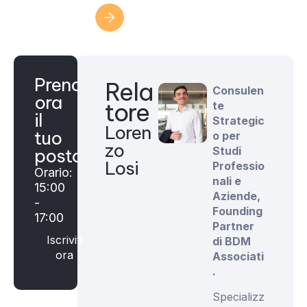
Iscriviti ora
Prenota
Rela
Consulen
ora
tore
te
il
Strategic
Loren
tuo
o per
zo
Studi
posto
Losi
Professio
Orario:
nali e
15:00
Aziende,
-
Founding
17:00
Partner
Iscriviti
di BDM
ora
Associati
.
Specializz