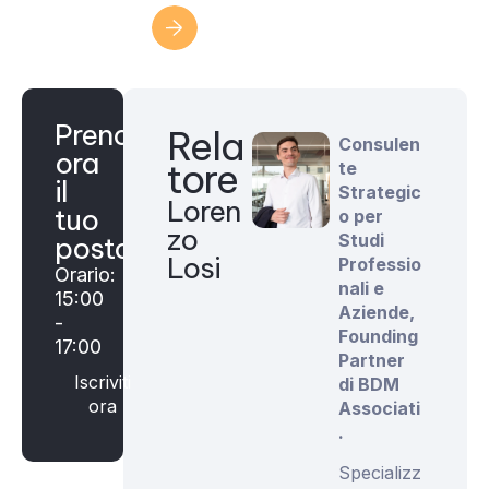
Iscriviti ora
Prenota
Rela
Consulen
ora
tore
te
il
Strategic
Loren
tuo
o per
zo
Studi
posto
Losi
Professio
Orario:
nali e
15:00
Aziende,
-
Founding
17:00
Partner
Iscriviti
di BDM
ora
Associati
.
Specializz