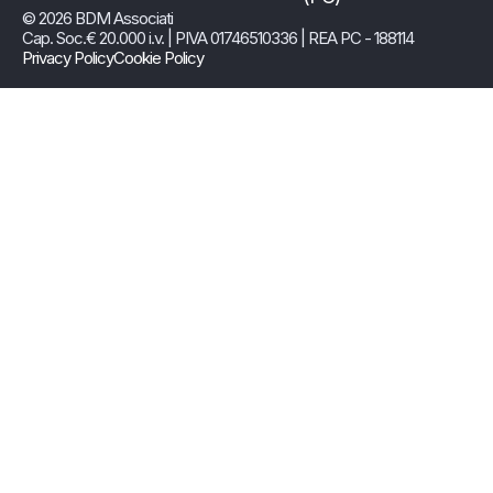
© 2026 BDM Associati
Cap. Soc.€ 20.000 i.v. | PIVA 01746510336 | REA PC - 188114
Privacy Policy
Cookie Policy