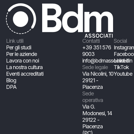
Link utili
Contatti
Social
Per gli studi
+39 351 576
Instagra
Per le aziende
9003
Faceboo
Lavora con noi
info@bdmassociati.it
Linkedin
La nostra cultura
Sede legale
TikTok
Eventi accreditati
Via Nicolini, 10
Youtube
Blog
29121 -
DPA
Piacenza
Sede
operativa
Via G.
Modonesi, 14
29122 -
Piacenza
(PC)