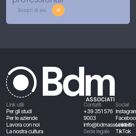
Scopri di più
Link utili
Contatti
Social
Per gli studi
+39 351 576
Instagra
Per le aziende
9003
Faceboo
Lavora con noi
info@bdmassociati.it
Linkedin
La nostra cultura
Sede legale
TikTok